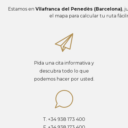
Estamos en
Vilafranca del Penedès (Barcelona)
, 
el mapa para calcular tu ruta fáci
Pida una cita informativa y
descubra todo lo que
podemos hacer por usted.
T. +34 938 173 400
F. +34 938 173 400